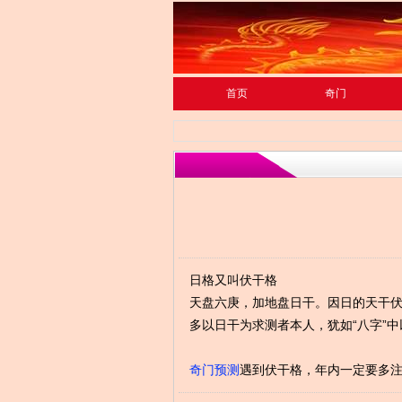
首页
奇门
日格又叫伏干格
天盘六庚，加地盘日干。因日的天干伏
多以日干为求测者本人，犹如“八字”
奇门预测
遇到伏干格，年内一定要多