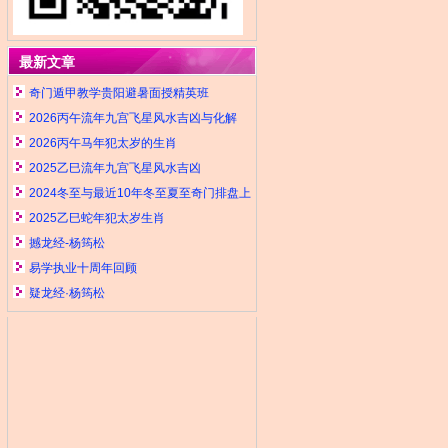
最新文章
奇门遁甲教学贵阳避暑面授精英班
2026丙午流年九宫飞星风水吉凶与化解
2026丙午马年犯太岁的生肖
2025乙巳流年九宫飞星风水吉凶
2024冬至与最近10年冬至夏至奇门排盘上
元符头干支与日期表
2025乙巳蛇年犯太岁生肖
撼龙经-杨筠松
易学执业十周年回顾
疑龙经·杨筠松