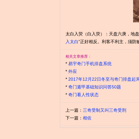
太白入荧（白入荧）：天盘六庚，地盘
入太白
”正好相反。利客不利主，须防
相关文章推荐：
*
易宇奇门手机排盘系统
*
外应
*
2017年12月22日冬至与奇门排盘起
*
奇门遁甲基础知识问答50题
*
奇门看人性状态
上一篇：
三奇受制又叫三奇受刑
下一篇：
相佐