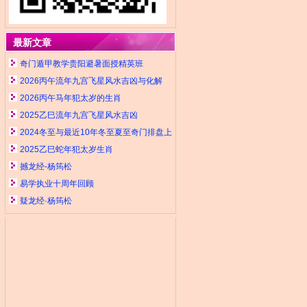
最新文章
奇门遁甲教学贵阳避暑面授精英班
2026丙午流年九宫飞星风水吉凶与化解
2026丙午马年犯太岁的生肖
2025乙巳流年九宫飞星风水吉凶
2024冬至与最近10年冬至夏至奇门排盘上
元符头干支与日期表
2025乙巳蛇年犯太岁生肖
撼龙经-杨筠松
易学执业十周年回顾
疑龙经·杨筠松