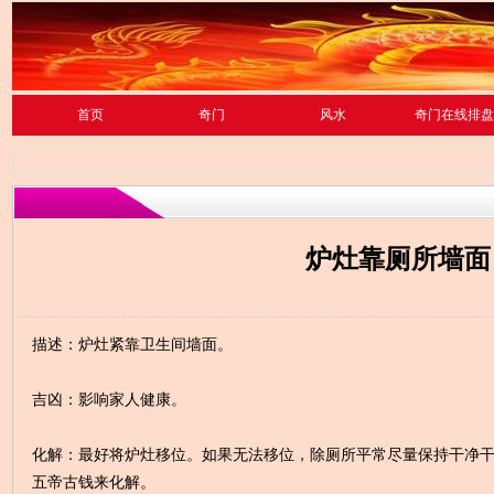
首页
奇门
风水
奇门在线排盘
炉灶靠厕所墙面
描述：炉灶紧靠卫生间墙面。
吉凶：影响家人健康。
化解：最好将炉灶移位。如果无法移位，除厕所平常尽量保持干净
五帝古钱来化解。