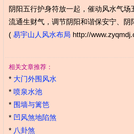
阴阳五行护身符放一起，催动风水气场
流通生财气，调节阴阳和谐保安宁、阴
(
易宇山人风水布局
http://www.zyqmdj.
相关文章推荐：
*
大门外围风水
*
喷泉水池
*
围墙与篱笆
*
凹风煞地陷煞
*
八卦煞