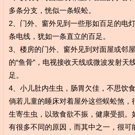
多条分支，恍似一条蜈蚣。
2、门外、窗外见到一些形如百足的电
条电线，犹如一条直立的百足。
3、楼房的门外、窗外见到对面屋或邻
的“鱼骨”，电视接收天线或微波发射天
足。
4、小儿肚内生虫，肠胃欠佳，不思饮
倘若儿童的睡床对着屋外这些蜈蚣煞，
生寄生虫，以致食欲不振，健康受损。
有很多不同的原因，而其中之一，很可