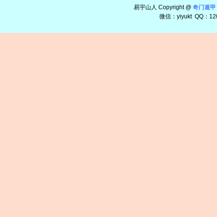
易宇山人 Copyright @
奇门遁甲
微信：yiyukt QQ：12