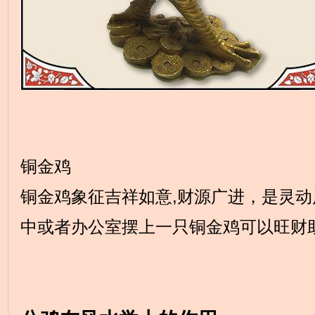
铜金鸡
铜金鸡象征吉祥如意,财源广进，是灵
中或者办公室摆上一只铜金鸡可以旺财