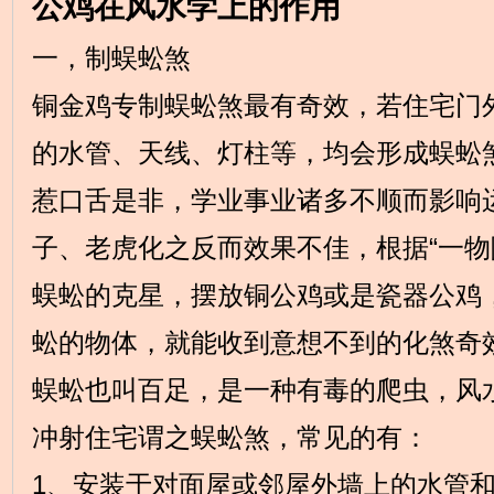
公鸡在风水学上的作用
一，制蜈蚣煞
铜金鸡专制蜈蚣煞最有奇效，若住宅门
的水管、天线、灯柱等，均会形成蜈蚣
惹口舌是非，学业事业诸多不顺而影响
子、老虎化之反而效果不佳，根据“一物
蜈蚣的克星，摆放铜公鸡或是瓷器公鸡
蚣的物体，就能收到意想不到的化煞奇
蜈蚣也叫百足，是一种有毒的爬虫，风
冲射住宅谓之蜈蚣煞，常见的有：
1、安装于对面屋或邻屋外墙上的水管