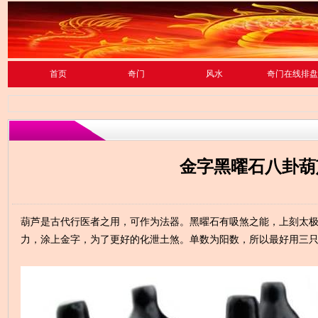
首页
奇门
风水
奇门在线排盘
金字黑曜石八卦葫
葫芦是古代行医者之用，可作为法器。黑曜石有吸煞之能，上刻太
力，涂上金字，为了更好的化泄土煞。单数为阳数，所以最好用三