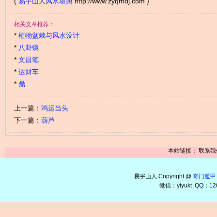
(
易宇山人风水堪舆
http://www.zyqmdj.com )
相关文章推荐：
*
植物盆栽与风水设计
*
八卦镜
*
文昌笔
*
运财车
*
鼎
上一篇：
鸿运当头
下一篇：
葫芦
本站链接：
联系我
易宇山人 Copyright @
奇门遁甲
微信：yiyukt QQ：12